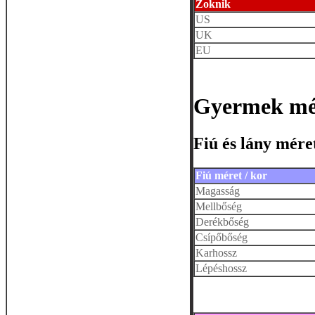
Zoknik
US
UK
EU
Gyermek mé
Fiú és lány mére
Fiú méret / kor
Magasság
Mellbőség
Derékbőség
Csípőbőség
Karhossz
Lépéshossz