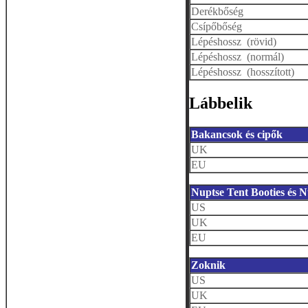
Derékbőség
Csípőbőség
Lépéshossz (rövid)
Lépéshossz (normál)
Lépéshossz (hosszított)
Lábbelik
Bakancsok és cipők
UK
EU
Nuptse Tent Booties és 
US
UK
EU
Zoknik
US
UK