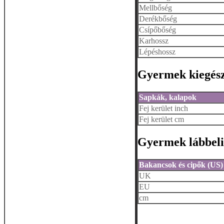
Mellbőség
Derékbőség
Csípőbőség
Karhossz
Lépéshossz
Gyermek kiegész
Sapkák, kalapok
Fej kerület inch
Fej kerület cm
Gyermek lábbel
Bakancsok és cipők (US)
UK
EU
cm