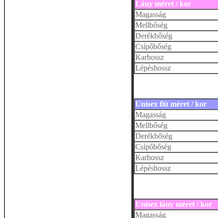
Lány méret / kor
Magasság
Mellbőség
Derékbőség
Csípőbőség
Karhossz
Lépéshossz
Unisex fiú méret / kor
Magasság
Mellbőség
Derékbőség
Csípőbőség
Karhossz
Lépéshossz
Unisex lány méret / kor
Magasság