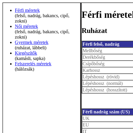
Férfi méretek
Férfi mérete
(felső, nadrág, bakancs, cipő,
zokni)
Női méretek
Ruházat
(felső, nadrág, bakancs, cipő,
zokni)
Gyermek méretek
Férfi felső, nadrág
(ruházat, lábbeli)
Mellbőség
Kiegészítők
Derékbőség
(kamásli, sapka)
Csípőbőség
Felszerelés méretek
(hálózsák)
Karhossz
Lépéshossz (rövid)
Lépéshossz (normál)
Lépéshossz (hosszított)
Férfi nadrág szám (US)
UK
EU
IT