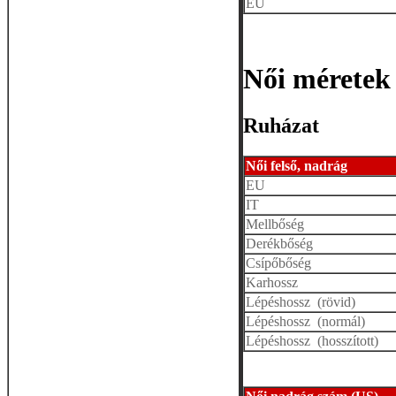
EU
Női méretek
Ruházat
Női felső, nadrág
EU
IT
Mellbőség
Derékbőség
Csípőbőség
Karhossz
Lépéshossz (rövid)
Lépéshossz (normál)
Lépéshossz (hosszított)