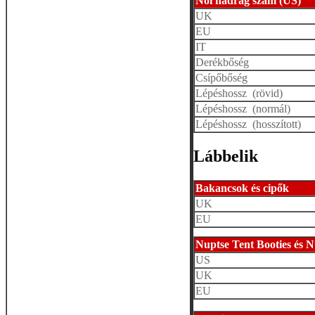
Női nadrág szám (US)
UK
EU
IT
Derékbőség
Csípőbőség
Lépéshossz (rövid)
Lépéshossz (normál)
Lépéshossz (hosszított)
Lábbelik
Bakancsok és cipők
UK
EU
Nuptse Tent Booties és 
US
UK
EU