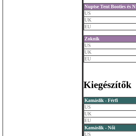
Nuptse Tent Booties és 
US
UK
EU
Zoknik
US
UK
EU
Kiegészítők
Kamáslik - Férfi
US
UK
EU
Kamáslik - Női
US