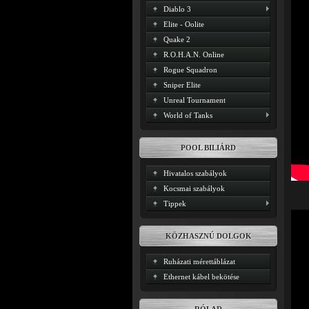
Diablo 3
Elite - Oolite
Quake 2
R.O.H.A.N. Online
Rogue Squadron
Sniper Elite
Unreal Tournament
World of Tanks
POOL BILIÁRD
Hivatalos szabályok
Kocsmai szabályok
Tippek
KÖZHASZNÚ DOLGOK
Ruházati mérettáblázat
Ethernet kábel bekötése