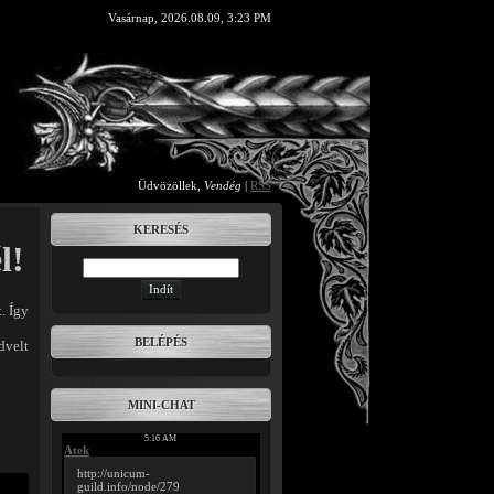
Vasárnap, 2026.08.09, 3:23 PM
Üdvözöllek
,
Vendég
|
RSS
KERESÉS
l!
. Így
BELÉPÉS
dvelt
MINI-CHAT