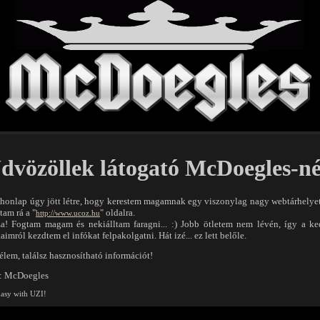
dvözöllek látogató McDoegles-né
 honlap úgy jött létre, hogy kerestem magamnak egy viszonylag nagy webtárhelyet
tam rá a "
" oldalra.
http://www.ucoz.hu
a! Fogtam magam és nekiálltam faragni... :) Jobb ötletem nem lévén, így a ke
aimról kezdtem el infókat felpakolgatni. Hát izé... ez lett belőle.
lem, találsz hasznosítható információt!
: McDoegles
Easy with UZI!