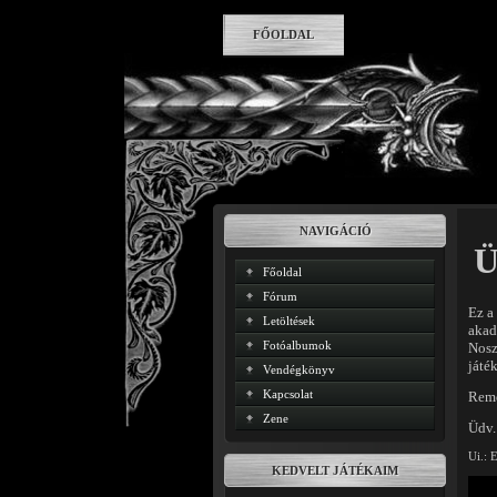
FŐOLDAL
NAVIGÁCIÓ
Ü
Főoldal
Fórum
Ez a
Letöltések
akad
Fotóalbumok
Nosz
játék
Vendégkönyv
Kapcsolat
Remé
Zene
Üdv.
Ui.: 
KEDVELT JÁTÉKAIM