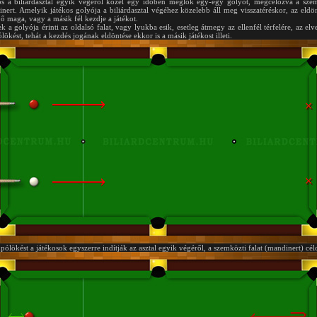
os a biliárdasztal egyik végéről közel egy időben meglök egy-egy golyót, megcélozva a sze
nert. Amelyik játékos golyója a biliárdasztal végéhez közelebb áll meg visszatéréskor, az eldön
ő maga, vagy a másik fél kezdje a játékot.
k a golyója érinti az oldalsó falat, vagy lyukba esik, esetleg átmegy az ellenfél térfelére, az elve
lökést, tehát a kezdés jogának eldöntése ekkor is a másik játékost illeti.
pólökést a játékosok egyszerre indítják az asztal egyik végéről, a szemközti falat (mandinert) cél