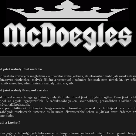
rd játékszabály Pool asztalra
t olvasható szabályok megfelelnek a hivatalos szabályoknak, de elsősorban hobbijátékosoknak ír
 bizonyos részletekre, melyek főként a versenyzők számára fontosak nem térnek ki, így pél
vezető szerepére, adminisztratív szabályozásokra, stb.
rd játékszabály 8-as pool asztalra
l biliárd elnevezés egy gyűjtőnév, mely többféle biliárd játékot foglal magába. Ezen játékok k
pool az egyik legnépszerűbb. A szórakozóhelyeken, szalonokban, presszókban általában e
cióval találkozhatunk.
as pool biliárdot többnyire leegyszerűsített formában játsszák a hobbijátékosok, azon
szabályok részletesebb ismerete és betartása élvezetesebbé teheti a játékot ezért érdemes a
smerkedni.
zdi a játékot?
dés jogát a biliárdgolyók felrakása előtt tempólökéssel szokás eldönteni. Ez azt jelenti, hogy