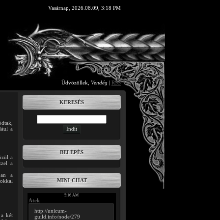
Vasárnap, 2026.08.09, 3:18 PM
Üdvözöllek
,
Vendég
|
RSS
KERESÉS
ódtak,
dául a
BELÉPÉS
özül a
zzel a
ban a
MINI-CHAT
zokkal
 a két