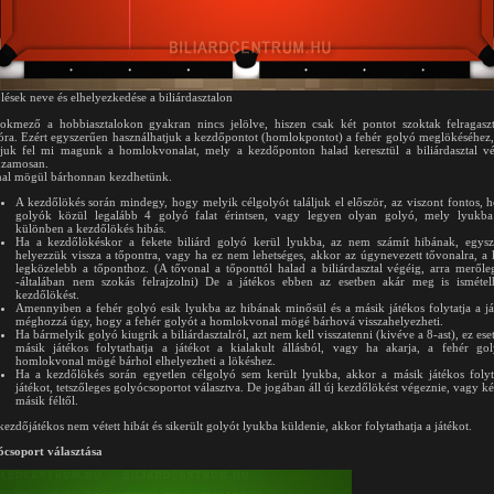
ölések neve és elhelyezkedése a biliárdasztalon
kmező a hobbiasztalokon gyakran nincs jelölve, hiszen csak két pontot szoktak felragasz
óra. Ezért egyszerűen használhatjuk a kezdőpontot (homlokpontot) a fehér golyó meglökéséhez
ljuk fel mi magunk a homlokvonalat, mely a kezdőponton halad keresztül a biliárdasztal v
uzamosan.
al mögül bárhonnan kezdhetünk.
A kezdőlökés során mindegy, hogy melyik célgolyót találjuk el először, az viszont fontos, 
golyók közül legalább 4 golyó falat érintsen, vagy legyen olyan golyó, mely lyukba 
különben a kezdőlökés hibás.
Ha a kezdőlökéskor a fekete biliárd golyó kerül lyukba, az nem számít hibának, egys
helyezzük vissza a tőpontra, vagy ha ez nem lehetséges, akkor az úgynevezett tővonalra, a 
legközelebb a tőponthoz. (A tővonal a tőponttól halad a biliárdasztal végéig, arra merőle
-általában nem szokás felrajzolni) De a játékos ebben az esetben akár meg is ismétel
kezdőlökést.
Amennyiben a fehér golyó esik lyukba az hibának minősül és a másik játékos folytatja a já
méghozzá úgy, hogy a fehér golyót a homlokvonal mögé bárhová visszahelyezheti.
Ha bármelyik golyó kiugrik a biliárdasztalról, azt nem kell visszatenni (kivéve a 8-ast), ez ese
másik játékos folytathatja a játékot a kialakult állásból, vagy ha akarja, a fehér go
homlokvonal mögé bárhol elhelyezheti a lökéshez.
Ha a kezdőlökés során egyetlen célgolyó sem került lyukba, akkor a másik játékos folyt
játékot, tetszőleges golyócsoportot választva. De jogában áll új kezdőlökést végeznie, vagy ké
másik féltől.
kezdőjátékos nem vétett hibát és sikerült golyót lyukba küldenie, akkor folytathatja a játékot.
csoport választása