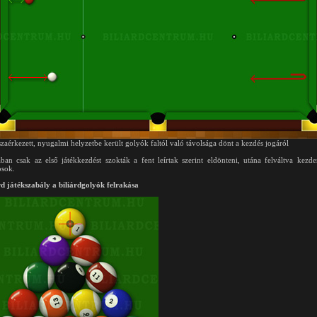
szaérkezett, nyugalmi helyzetbe került golyók faltól való távolsága dönt a kezdés jogáról
ában csak az első játékkezdést szokták a fent leírtak szerint eldönteni, utána felváltva kezd
osok.
rd játékszabály a biliárdgolyók felrakása