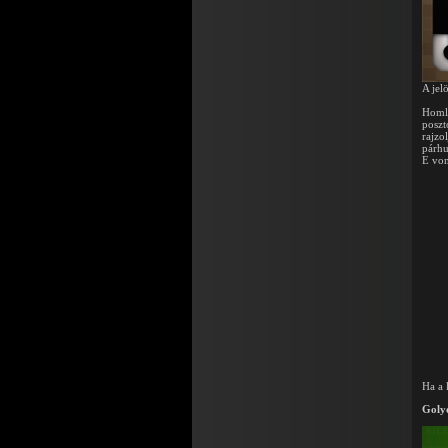
A jel
Homlo
poszt
rajzo
párh
E von
Ha a 
Golyó