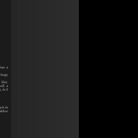
észe a
, hogy
 lőni.
kell a
, és ő
yót és
 akkor