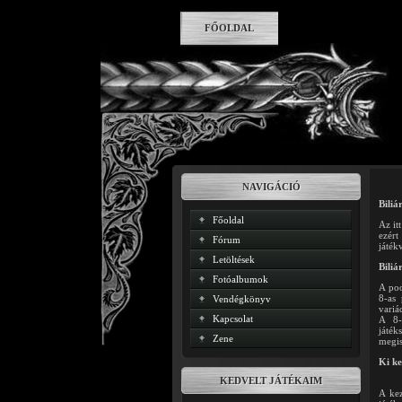
FŐOLDAL
NAVIGÁCIÓ
Biliá
Főoldal
Az it
ezért
Fórum
játék
Letöltések
Biliá
Fotóalbumok
A poo
8-as 
Vendégkönyv
variá
Kapcsolat
A 8-
játék
Zene
megi
Ki ke
KEDVELT JÁTÉKAIM
A kez