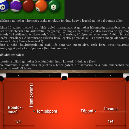
déshez a golyókat háromszög alakban rakjuk fel úgy, hogy a legelső golyó a tőponton álljon
ékhoz 15 színes, illetve 1 db fehér golyót használnak. A golyókat háromszög alakzatban kell a
sekor felhelyezni a biliárdasztalra, mégpedig úgy, hogy a háromszög 2 alsó csúcsára ne egy cso
zó golyók kerüljenek. A fekete golyót a harmadik sorban, középre kell elhelyezni. A többi biliár
yezése tetszőleges. A háromszög csúcsán lévő, legelső golyónak kell a posztón megjelölt pontra 
tra kerülnie. (Nem a feketének!)
lában a hobbi biliárdasztalokon csak két pont van megjelölve, ezek közül egyet válasszu
tnak, egyet pedig kezdőpontnak (homlokpontnak).
dőlökés szabályai
lyeztük a biliárd golyókat és eldöntöttük, hogy ki kezd. Indulhat a játék!
ső mozzanat a kezdőlökés. A játékos a fehér golyót a biliárdasztalon a homlokmezőben b
yezheti a kezdőlökéshez.