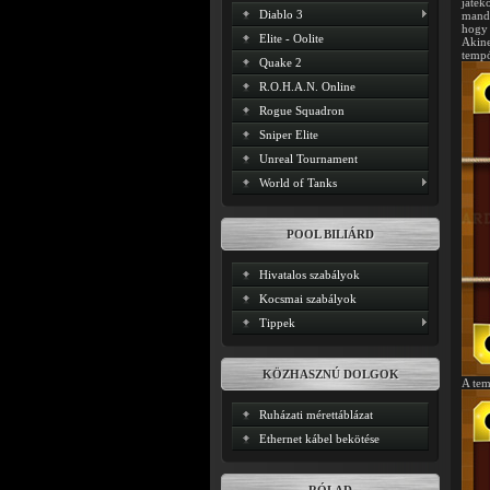
játék
Diablo 3
mandi
hogy 
Elite - Oolite
Akine
tempó
Quake 2
R.O.H.A.N. Online
Rogue Squadron
Sniper Elite
Unreal Tournament
World of Tanks
POOL BILIÁRD
Hivatalos szabályok
Kocsmai szabályok
Tippek
KÖZHASZNÚ DOLGOK
A tem
Ruházati mérettáblázat
Ethernet kábel bekötése