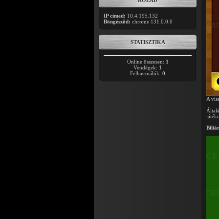
RÓLAD
IP címed:
10.4.195.132
Böngésződ:
chrome 131.0.0.0
STATISZTIKA
Online összesen:
1
Vendégek:
1
Felhasználók:
0
A vis
Által
játék
Biliá