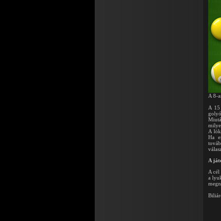
A 8-a
A 15 
golyó
Miutá
milye
A lök
Ha ez
továb
válas
A ját
A cél
a lyu
megny
Biliá