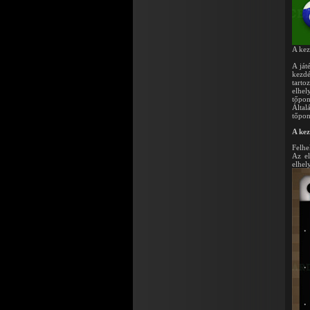
A kez
A ját
kezdé
tarto
elhel
tőpon
Álta
tőpon
A kez
Felhe
Az el
elhel