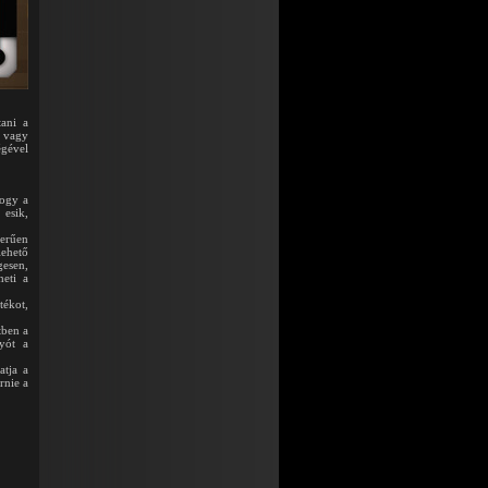
tani a
, vagy
égével
hogy a
esik,
zerűen
lehető
gesen,
heti a
tékot,
tben a
lyót a
atja a
rnie a