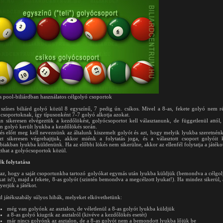
s pool-biliárdban használatos célgolyó csoportok
színes biliárd golyó közül 8 egyszínű, 7 pedig ún. csíkos. Mivel a 8-as, fekete golyó nem r
csoportoknak, így típusonként 7-7 golyó alkotja azokat.
n sikeresen elvégeztük a kezdőlökést, golyócsoportot kell választanunk, de függetlenül attól
n golyó került lyukba a kezdőlökés során.
és előtt meg kell neveznünk az általunk kiszemelt golyót és azt, hogy melyik lyukba szeretnénk
t sikeresen végrehajtjuk, akkor miénk a folytatás joga, és a választott csoport golyóit 
biakban lyukba küldenünk. Ha az előbbi lökés nem sikerülne, akkor az ellenfél folytatja a játékot
zthat a golyócsoportok közül.
ék folytatása
 az, hogy a saját csoportunkba tartozó golyókat egymás után lyukba küldjük (bemondva a célgol
kat is!), majd a fekete, 8-as golyót (szintén bemondva a megcélzott lyukat!). Ha mindez sikerül,
erjük a játékot.
rd játékszabály súlyos hibák, melyeket elkövethetünk:
még van golyónk az asztalon, de véletlenül a 8-as golyót lyukba küldjük
a 8-as golyó kiugrik az asztalról (kivéve a kezdőlökés esetét)
már nincs golyónk az asztalon, de a 8-as golyót nem a bemondott lyukba lőjük be