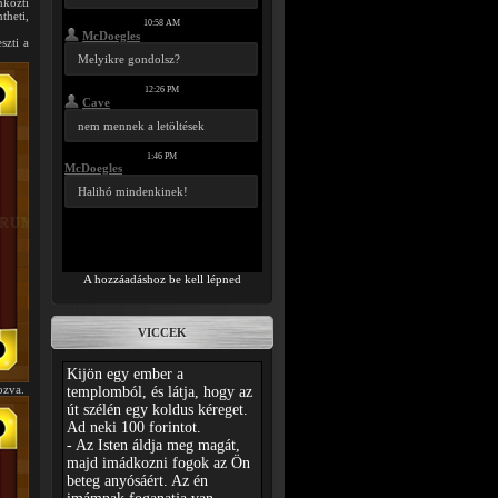
mközti
theti,
szti a
A hozzáadáshoz be kell lépned
VICCEK
ozva.