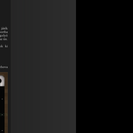
 játék
portba
dgolyó
az ún.
nk ki
árhova