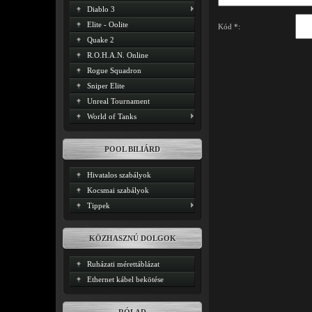
Diablo 3
Elite - Oolite
Kód *:
Quake 2
R.O.H.A.N. Online
Rogue Squadron
Sniper Elite
Unreal Tournament
World of Tanks
POOL BILIÁRD
Hivatalos szabályok
Kocsmai szabályok
Tippek
KÖZHASZNÚ DOLGOK
Ruházati mérettáblázat
Ethernet kábel bekötése